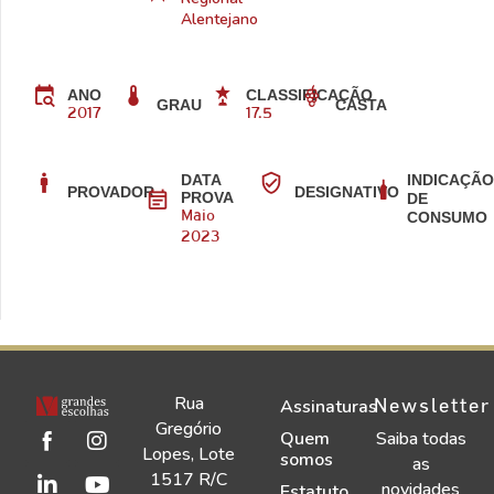
Alentejano
ANO
CLASSIFICAÇÃO
CASTA
GRAU
2017
17.5
DATA
INDICAÇÃ
PROVADOR
DESIGNATIVO
PROVA
DE
CONSUMO
Maio
2023
Rua
Newsletter
Assinaturas
Gregório
Quem
Saiba todas
Lopes, Lote
somos
as
1517 R/C
novidades
Estatuto