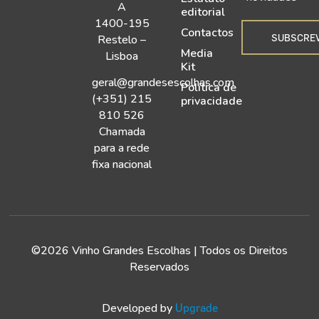
A
editorial
1400-195
Contactos
SUBSCRE
Restelo –
Media
Lisboa
Kit
geral@grandesescolhas.com
Política de
(+351) 215
privacidade
810 526
Chamada
para a rede
fixa nacional
©2026 Vinho Grandes Escolhas | Todos os Direitos
Reservados
Developed by
Upgrade