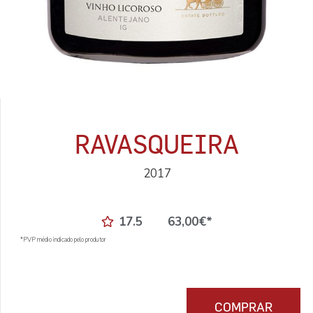
RAVASQUEIRA
2017
17.5
63,00
€
*
*PVP médio indicado pelo produtor
COMPRAR