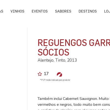
AS
VINHOS
EVENTOS
SABORES
DESTINOS
LO
REGUENGOS GARR
SÓCIOS
Alentejo, Tinto, 2013
17
*PVP médio indicado pelo produtor
Também inclui Cabernet Sauvignon. Muito b
vermelhos e negros, todo muito bem cons