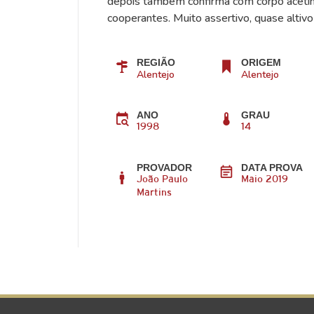
depois também confirma com corpo acetin
cooperantes. Muito assertivo, quase altivo 
REGIÃO
ORIGEM
Alentejo
Alentejo
ANO
GRAU
1998
14
PROVADOR
DATA PROVA
João Paulo
Maio 2019
Martins