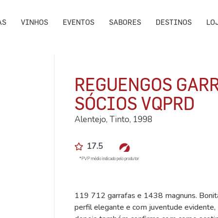
AS
VINHOS
EVENTOS
SABORES
DESTINOS
LO
REGUENGOS GARR
SÓCIOS VQPRD
Alentejo, Tinto, 1998
17.5
*PVP médio indicado pelo produtor
119 712 garrafas e 1438 magnuns. Bonita
perfil elegante e com juventude evidente,