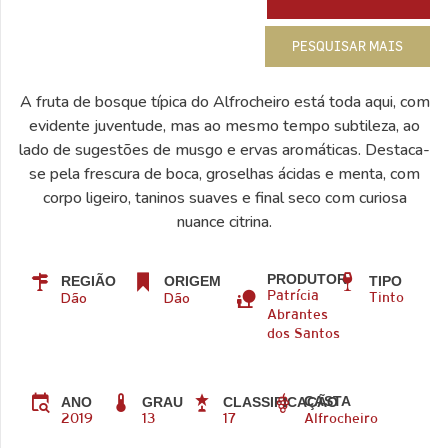
PESQUISAR MAIS
A fruta de bosque típica do Alfrocheiro está toda aqui, com
evidente juventude, mas ao mesmo tempo subtileza, ao
lado de sugestões de musgo e ervas aromáticas. Destaca-
se pela frescura de boca, groselhas ácidas e menta, com
corpo ligeiro, taninos suaves e final seco com curiosa
nuance citrina.
PRODUTOR
REGIÃO
ORIGEM
TIPO
Dão
Dão
Patrícia
Tinto
Abrantes
dos Santos
CASTA
ANO
GRAU
CLASSIFICAÇÃO
2019
13
17
Alfrocheiro