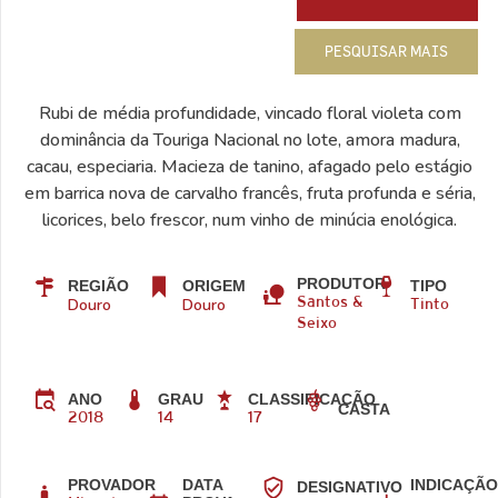
PESQUISAR MAIS
Rubi de média profundidade, vincado floral violeta com
dominância da Touriga Nacional no lote, amora madura,
cacau, especiaria. Macieza de tanino, afagado pelo estágio
em barrica nova de carvalho francês, fruta profunda e séria,
licorices, belo frescor, num vinho de minúcia enológica.
PRODUTOR
REGIÃO
ORIGEM
TIPO
Douro
Douro
Santos &
Tinto
Seixo
ANO
GRAU
CLASSIFICAÇÃO
CASTA
2018
14
17
PROVADOR
DATA
INDICAÇÃ
DESIGNATIVO