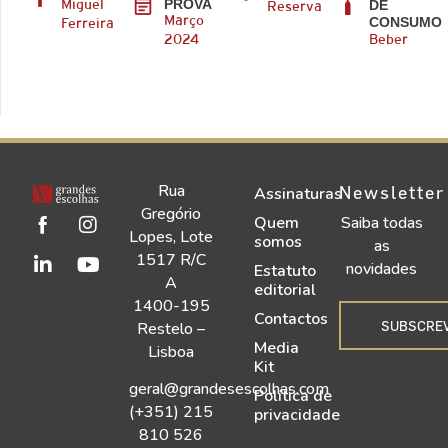
PROVA
DE
Miguel
Reserva
CONSUMO
Março
Ferreira
2024
Beber
Rua
Newsletter
Assinaturas
Gregório
Quem
Saiba todas
Lopes, Lote
somos
as
1517 R/C
novidades
Estatuto
A
editorial
1400-195
Contactos
SUBSCRE
Restelo –
Media
Lisboa
Kit
geral@grandesescolhas.com
Política de
(+351) 215
privacidade
810 526