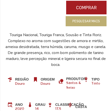
COMPRAR
PESQUISAR MAIS
Touriga Nacional, Touriga Franca, Sousão e Tinta Roriz.
Complexo no aroma com sugestões de amora e mirtilo,
ameixa desidratada, terra húmida, caruma, musgo e canela.
De grande presença, rico, com bom polimento de tanino
maduro, leve percepção mineral e ligeira secura no final de
boca.
PRODUTOR
REGIÃO
ORIGEM
TIPO
Douro
Douro
Santos &
Tinto
Seixo
ANO
GRAU
CLASSIFICAÇÃO
CASTA
2020
14
17.5