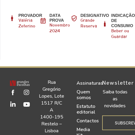
PROVADOR
DATA
DESIGNATIVO
INDICAÇÃ
PROVA
DE
Valéria
Grande
CONSUMO
Novembro
Zeferino
Reserva
2024
Beber ou
Guardar
Rua
Newsletter
Assinaturas
Gregório
Quem
Saiba todas
Lopes, Lote
somos
as
1517 R/C
novidades
Estatuto
A
editorial
1400-195
Contactos
SUBSCRE
Restelo –
Media
Lisboa