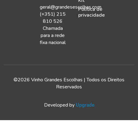
Kit
geral@grandesescolhas.com
Política de
(+351) 215
privacidade
810 526
Chamada
para a rede
fixa nacional
©2026 Vinho Grandes Escolhas | Todos os Direitos
Reservados
Developed by
Upgrade