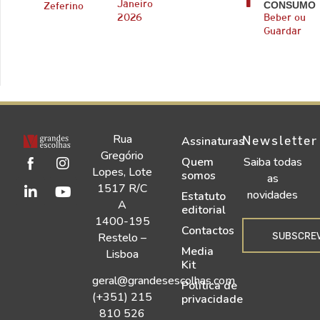
CONSUMO
Janeiro
Zeferino
2026
Beber ou
Guardar
Rua
Newsletter
Assinaturas
Gregório
Quem
Saiba todas
Lopes, Lote
somos
as
1517 R/C
novidades
Estatuto
A
editorial
1400-195
Contactos
SUBSCRE
Restelo –
Media
Lisboa
Kit
geral@grandesescolhas.com
Política de
(+351) 215
privacidade
810 526