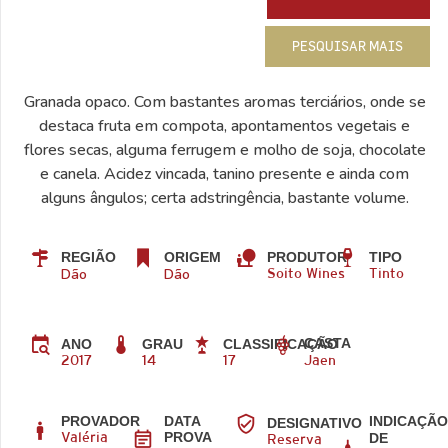
PESQUISAR MAIS
Granada opaco. Com bastantes aromas terciários, onde se
destaca fruta em compota, apontamentos vegetais e
flores secas, alguma ferrugem e molho de soja, chocolate
e canela. Acidez vincada, tanino presente e ainda com
alguns ângulos; certa adstringência, bastante volume.
REGIÃO
ORIGEM
PRODUTOR
TIPO
Dão
Dão
Soito Wines
Tinto
CASTA
ANO
GRAU
CLASSIFICAÇÃO
2017
14
17
Jaen
PROVADOR
DATA
INDICAÇÃ
DESIGNATIVO
PROVA
DE
Valéria
Reserva