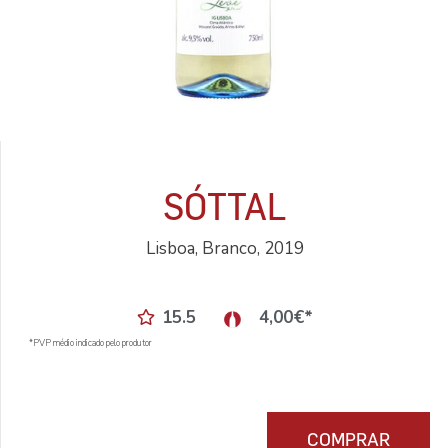
SÓTTAL
Lisboa, Branco, 2019
15.5
4,00
€
*
*PVP médio indicado pelo produtor
COMPRAR