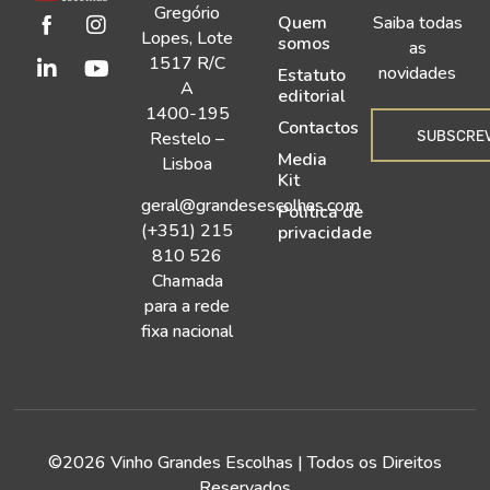
Gregório
Quem
Saiba todas
Lopes, Lote
somos
as
1517 R/C
novidades
Estatuto
A
editorial
1400-195
Contactos
SUBSCRE
Restelo –
Media
Lisboa
Kit
geral@grandesescolhas.com
Política de
(+351) 215
privacidade
810 526
Chamada
para a rede
fixa nacional
©2026 Vinho Grandes Escolhas | Todos os Direitos
Reservados