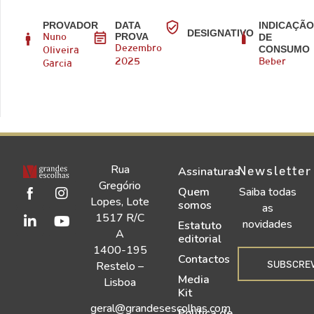
PROVADOR
DATA
INDICAÇÃ
DESIGNATIVO
PROVA
DE
Nuno
CONSUMO
Dezembro
Oliveira
2025
Beber
Garcia
Rua
Newsletter
Assinaturas
Gregório
Quem
Saiba todas
Lopes, Lote
somos
as
1517 R/C
novidades
Estatuto
A
editorial
1400-195
Contactos
SUBSCRE
Restelo –
Media
Lisboa
Kit
geral@grandesescolhas.com
Política de