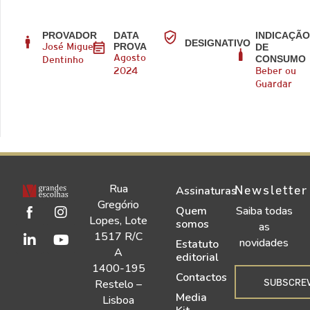
PROVADOR
DATA
INDICAÇÃ
DESIGNATIVO
PROVA
DE
José Miguel
CONSUMO
Agosto
Dentinho
2024
Beber ou
Guardar
Rua
Newsletter
Assinaturas
Gregório
Quem
Saiba todas
Lopes, Lote
somos
as
1517 R/C
novidades
Estatuto
A
editorial
1400-195
Contactos
SUBSCRE
Restelo –
Media
Lisboa