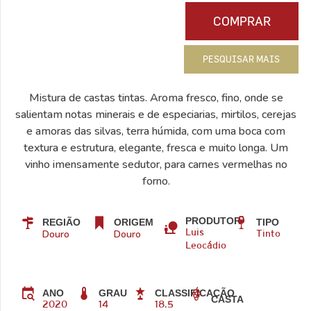
COMPRAR
PESQUISAR MAIS
Mistura de castas tintas. Aroma fresco, fino, onde se
salientam notas minerais e de especiarias, mirtilos, cerejas
e amoras das silvas, terra húmida, com uma boca com
textura e estrutura, elegante, fresca e muito longa. Um
vinho imensamente sedutor, para carnes vermelhas no
forno.
PRODUTOR
REGIÃO
ORIGEM
TIPO
Douro
Douro
Luis
Tinto
Leocádio
ANO
GRAU
CLASSIFICAÇÃO
CASTA
2020
14
18.5