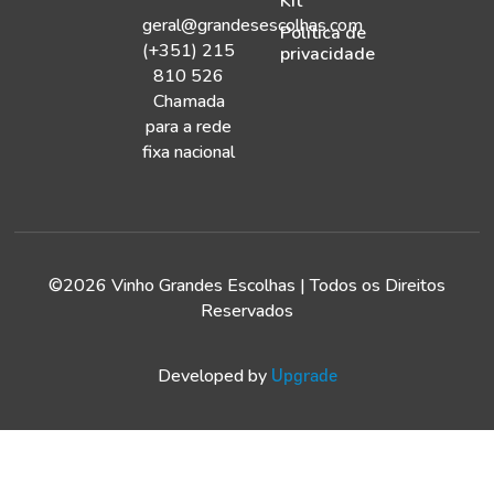
Kit
geral@grandesescolhas.com
Política de
(+351) 215
privacidade
810 526
Chamada
para a rede
fixa nacional
©2026 Vinho Grandes Escolhas | Todos os Direitos
Reservados
Developed by
Upgrade