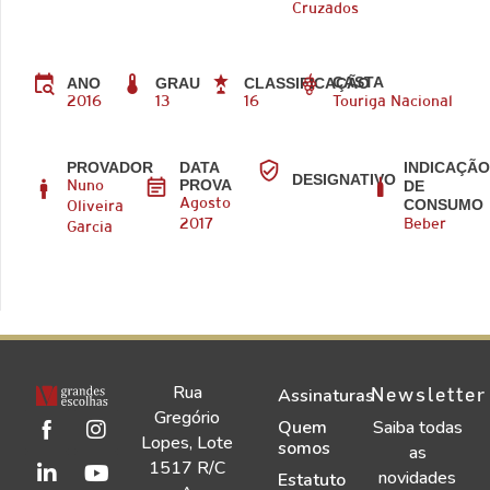
Cruzados
CASTA
ANO
GRAU
CLASSIFICAÇÃO
2016
13
16
Touriga Nacional
PROVADOR
DATA
INDICAÇÃ
DESIGNATIVO
PROVA
DE
Nuno
CONSUMO
Agosto
Oliveira
2017
Beber
Garcia
Rua
Newsletter
Assinaturas
Gregório
Quem
Saiba todas
Lopes, Lote
somos
as
1517 R/C
novidades
Estatuto