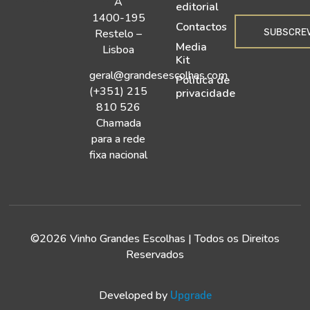
A
editorial
1400-195
Contactos
SUBSCRE
Restelo –
Media
Lisboa
Kit
geral@grandesescolhas.com
Política de
(+351) 215
privacidade
810 526
Chamada
para a rede
fixa nacional
©2026 Vinho Grandes Escolhas | Todos os Direitos
Reservados
Developed by
Upgrade