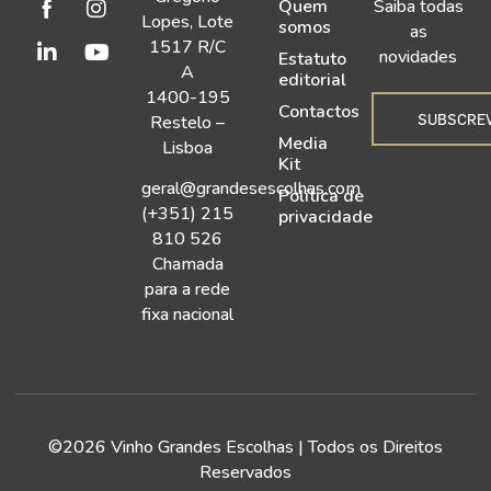
Quem
Saiba todas
Lopes, Lote
somos
as
1517 R/C
novidades
Estatuto
A
editorial
1400-195
Contactos
SUBSCRE
Restelo –
Media
Lisboa
Kit
geral@grandesescolhas.com
Política de
(+351) 215
privacidade
810 526
Chamada
para a rede
fixa nacional
©2026 Vinho Grandes Escolhas | Todos os Direitos
Reservados