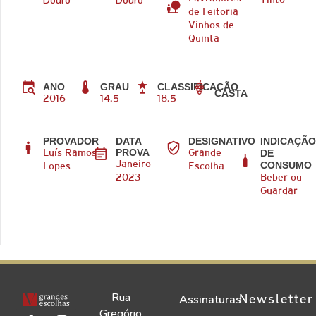
Douro
Douro
Tinto
de Feitoria
Vinhos de
Quinta
ANO
GRAU
CLASSIFICAÇÃO
CASTA
2016
14.5
18.5
PROVADOR
DATA
DESIGNATIVO
INDICAÇÃ
PROVA
DE
Luís Ramos
Grande
CONSUMO
Janeiro
Lopes
Escolha
2023
Beber ou
Guardar
Rua
Newsletter
Assinaturas
Gregório