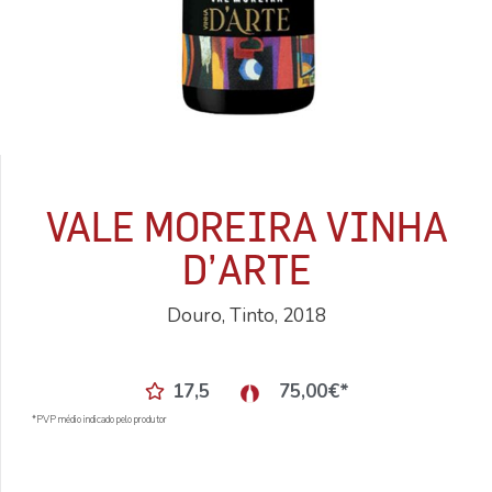
VALE MOREIRA VINHA
D’ARTE
Douro, Tinto, 2018
17,5
75,00
€
*
*PVP médio indicado pelo produtor