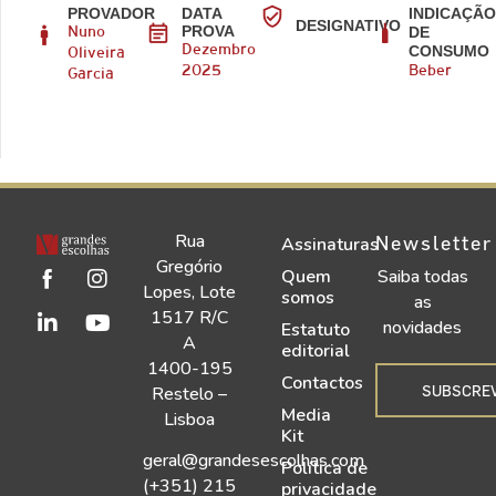
PROVADOR
DATA
INDICAÇÃ
DESIGNATIVO
PROVA
DE
Nuno
CONSUMO
Dezembro
Oliveira
2025
Beber
Garcia
Rua
Newsletter
Assinaturas
Gregório
Quem
Saiba todas
Lopes, Lote
somos
as
1517 R/C
novidades
Estatuto
A
editorial
1400-195
Contactos
SUBSCRE
Restelo –
Media
Lisboa
Kit
geral@grandesescolhas.com
Política de
(+351) 215
privacidade