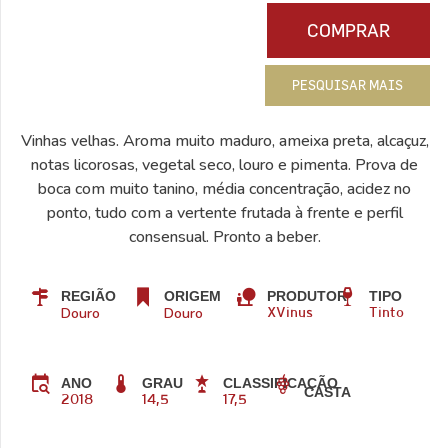
COMPRAR
PESQUISAR MAIS
Vinhas velhas. Aroma muito maduro, ameixa preta, alcaçuz,
notas licorosas, vegetal seco, louro e pimenta. Prova de
boca com muito tanino, média concentração, acidez no
ponto, tudo com a vertente frutada à frente e perfil
consensual. Pronto a beber.
REGIÃO
ORIGEM
PRODUTOR
TIPO
Douro
Douro
XVinus
Tinto
ANO
GRAU
CLASSIFICAÇÃO
CASTA
2018
14,5
17,5