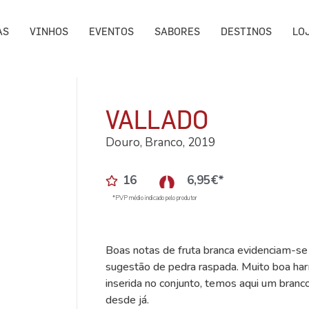
AS
VINHOS
EVENTOS
SABORES
DESTINOS
LO
VALLADO
Douro, Branco, 2019
16
6,95
€
*
*PVP médio indicado pelo produtor
Boas notas de fruta branca evidenciam-se
sugestão de pedra raspada. Muito boa har
inserida no conjunto, temos aqui um branco
desde já.