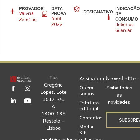
PROVADOR
DATA
INDICAÇÃ
DESIGNATIVO
PROVA
DE
Valéria
CONSUMO
Abril
Zeferino
2022
Beber ou
Guardar
Rua
Newsletter
Assinaturas
Gregório
Quem
Saiba todas
Lopes, Lote
somos
as
1517 R/C
novidades
Estatuto
A
editorial
1400-195
Contactos
SUBSCRE
Restelo –
Media
Lisboa
Kit
geral@grandesescolhas.com