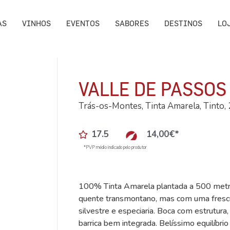
AS
VINHOS
EVENTOS
SABORES
DESTINOS
LO
VALLE DE PASSOS
Trás-os-Montes, Tinta Amarela, Tinto,
17.5
14,00
€
*
*PVP médio indicado pelo produtor
100% Tinta Amarela plantada a 500 metros 
quente transmontano, mas com uma frescu
silvestre e especiaria. Boca com estrutura,
barrica bem integrada. Belíssimo equilíbrio 