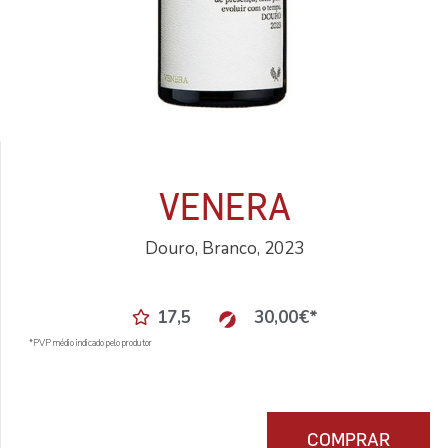
VENERA
Douro, Branco, 2023
17,5
30,00
€
*
*PVP médio indicado pelo produtor
COMPRAR