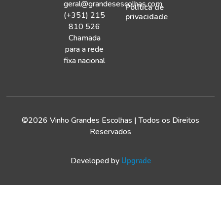
geral@grandesescolhas.com
Política de
(+351) 215
privacidade
810 526
Chamada
para a rede
fixa nacional
©2026 Vinho Grandes Escolhas | Todos os Direitos
Reservados
Developed by
Upgrade