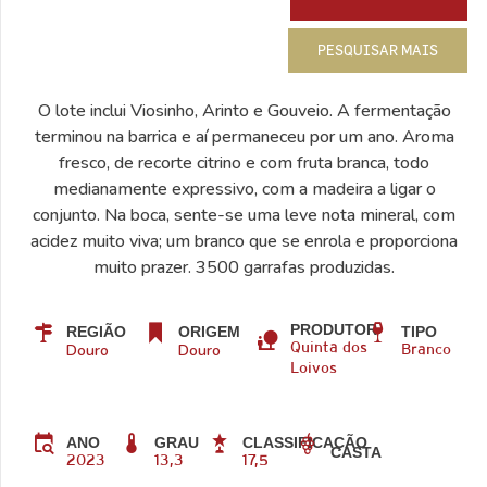
PESQUISAR MAIS
O lote inclui Viosinho, Arinto e Gouveio. A fermentação
terminou na barrica e aí permaneceu por um ano. Aroma
fresco, de recorte citrino e com fruta branca, todo
medianamente expressivo, com a madeira a ligar o
conjunto. Na boca, sente-se uma leve nota mineral, com
acidez muito viva; um branco que se enrola e proporciona
muito prazer. 3500 garrafas produzidas.
PRODUTOR
REGIÃO
ORIGEM
TIPO
Douro
Douro
Quinta dos
Branco
Loivos
ANO
GRAU
CLASSIFICAÇÃO
CASTA
2023
13,3
17,5