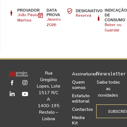
PROVADOR
DATA
INDICAÇÃ
DESIGNATIVO
PROVA
DE
João Paulo
Reserva
CONSUMO
Janeiro
Martins
2026
Beber ou
Guardar
Rua
Newsletter
Assinaturas
Gregório
Quem
Saiba todas
Lopes, Lote
somos
as
1517 R/C
novidades
Estatuto
A
editorial
1400-195
Contactos
SUBSCRE
Restelo –
Media
Lisboa
Kit