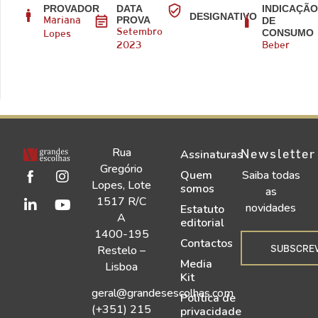
PROVADOR
DATA
INDICAÇÃ
DESIGNATIVO
PROVA
DE
Mariana
CONSUMO
Setembro
Lopes
2023
Beber
Rua
Newsletter
Assinaturas
Gregório
Quem
Saiba todas
Lopes, Lote
somos
as
1517 R/C
novidades
Estatuto
A
editorial
1400-195
Contactos
SUBSCRE
Restelo –
Media
Lisboa
Kit
geral@grandesescolhas.com
Política de
(+351) 215
privacidade