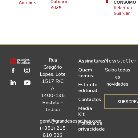
CONSUMO
Outubro
Antunes
2025
Beber ou
Guardar
Rua
Newsletter
Assinaturas
Gregório
Quem
Saiba todas
Lopes, Lote
somos
as
1517 R/C
novidades
Estatuto
A
editorial
1400-195
Contactos
SUBSCRE
Restelo –
Media
Lisboa
Kit
geral@grandesescolhas.com
Política de
(+351) 215
privacidade
810 526