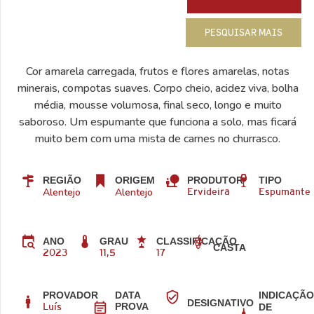
PESQUISAR MAIS
Cor amarela carregada, frutos e flores amarelas, notas
minerais, compotas suaves. Corpo cheio, acidez viva, bolha
média, mousse volumosa, final seco, longo e muito
saboroso. Um espumante que funciona a solo, mas ficará
muito bem com uma mista de carnes no churrasco.
REGIÃO
ORIGEM
PRODUTOR
TIPO
Alentejo
Alentejo
Ervideira
Espumante
ANO
GRAU
CLASSIFICAÇÃO
CASTA
2023
11,5
17
PROVADOR
DATA
INDICAÇÃ
DESIGNATIVO
PROVA
DE
Luís