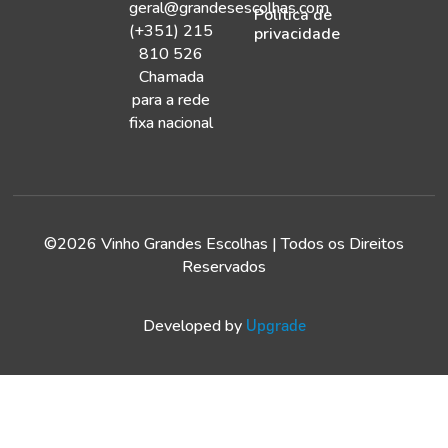
geral@grandesescolhas.com
Política de
(+351) 215
privacidade
810 526
Chamada
para a rede
fixa nacional
©2026 Vinho Grandes Escolhas | Todos os Direitos
Reservados
Developed by
Upgrade