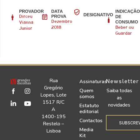
PROVADOR
DATA
INDICAÇÃ
DESIGNATIVO
PROVA
DE
Dirceu
CONSUMO
Dezembro
Vianna
2018
Beber ou
Junior
Guardar
Rua
Newsletter
Assinaturas
Gregório
Quem
Saiba todas
Lopes, Lote
somos
as
1517 R/C
novidades
Estatuto
A
editorial
1400-195
Contactos
SUBSCRE
Restelo –
Media
Lisboa
Kit