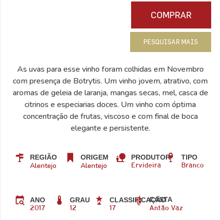
COMPRAR
PESQUISAR MAIS
As uvas para esse vinho foram colhidas em Novembro
com presença de Botrytis. Um vinho jovem, atrativo, com
aromas de geleia de laranja, mangas secas, mel, casca de
citrinos e especiarias doces. Um vinho com óptima
concentração de frutas, viscoso e com final de boca
elegante e persistente.
REGIÃO
ORIGEM
PRODUTOR
TIPO
Alentejo
Alentejo
Ervideira
Branco
CASTA
ANO
GRAU
CLASSIFICAÇÃO
2017
12
17
Antão Vaz