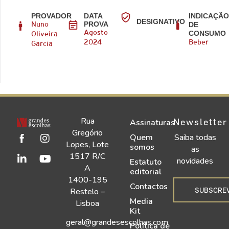
PROVADOR
DATA
INDICAÇÃ
DESIGNATIVO
PROVA
DE
Nuno
CONSUMO
Agosto
Oliveira
2024
Beber
Garcia
Rua
Newsletter
Assinaturas
Gregório
Quem
Saiba todas
Lopes, Lote
somos
as
1517 R/C
novidades
Estatuto
A
editorial
1400-195
Contactos
SUBSCRE
Restelo –
Media
Lisboa
Kit
geral@grandesescolhas.com
Política de