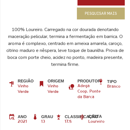
PESQUISAR MAIS
100% Loureiro. Carregado na cor dourada denotando
maceração pelicular, termina a fermentação em barrica. O
aroma é complexo, centrado em ameixa amarela, caroço,
citrino maduro e nêspera, leve toque de baunilha. Prova de
boca com porte cheio, acidez no ponto, madeira presente,
termina firme.
REGIÃO
ORIGEM
PRODUTOR
TIPO
Vinho
Vinho
Adega
Branco
Verde
Verde
Coop. Ponte
da Barca
CASTA
ANO
GRAU
CLASSIFICAÇÃO
2021
13
17.5
Loureiro