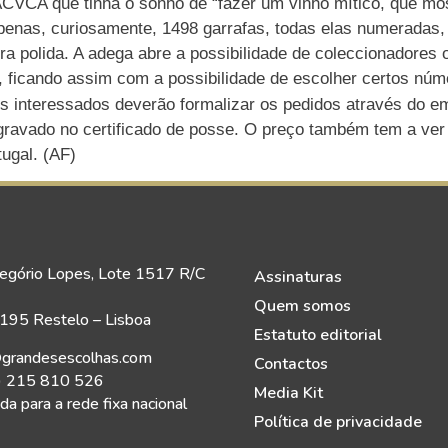
CVCA que tinha o sonho de “fazer um vinho mítico, que most
penas, curiosamente, 1498 garrafas, todas elas numeradas, 
ra polida. A adega abre a possibilidade de coleccionadores
, ficando assim com a possibilidade de escolher certos núme
Os interessados deverão formalizar os pedidos através do e
ravado no certificado de posse. O preço também tem a ver
ugal. (AF)
egório Lopes, Lote 1517 R/C
Assinaturas
Quem somos
95 Restelo – Lisboa
Estatuto editorial
grandesescolhas.com
Contactos
) 215 810 526
Media Kit
a para a rede fixa nacional
Política de privacidade