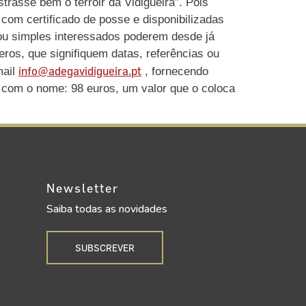
rasse bem o terroir da Vidigueira”. Pois
com certificado de posse e disponibilizadas
 ou simples interessados poderem desde já
ros, que signifiquem datas, referências ou
info@adegavidigueira.pt
mail
, fornecendo
 com o nome: 98 euros, um valor que o coloca
Newsletter
Saiba todas as novidades
SUBSCREVER