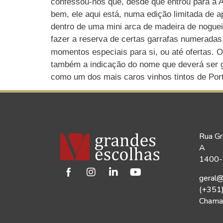
confessou-nos que, desde que entrou para a A
bem, ele aqui está, numa edição limitada de a
dentro de uma mini arca de madeira de noguei
fazer a reserva de certas garrafas numeradas
momentos especiais para si, ou até ofertas. 
também a indicação do nome que deverá ser g
como um dos mais caros vinhos tintos de Port
Rua Gr
A
1400-1
geral@
(+351
Chamad