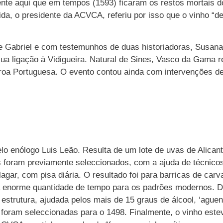
nte aqui que em tempos (1593) ficaram os restos mortais 
ida, o presidente da ACVCA, referiu por isso que o vinho “
 Gabriel e com testemunhos de duas historiadoras, Susana 
a ligação à Vidigueira. Natural de Sines, Vasco da Gama r
roa Portuguesa. O evento contou ainda com intervenções de 
lo enólogo Luis Leão. Resulta de um lote de uvas de Alican
 foram previamente seleccionados, com a ajuda de técnicos
lagar, com pisa diária. O resultado foi para barricas de car
a enorme quantidade de tempo para os padrões modernos. D
 estrutura, ajudada pelos mais de 15 graus de álcool, ‘agu
) foram seleccionadas para o 1498. Finalmente, o vinho est