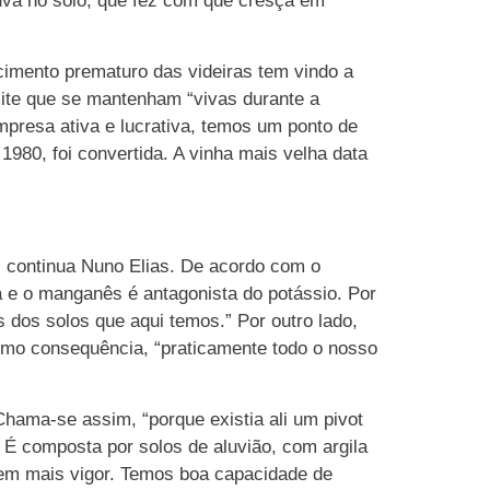
huva no solo, que fez com que cresça em
ecimento prematuro das videiras tem vindo a
mite que se mantenham “vivas durante a
mpresa ativa e lucrativa, temos um ponto de
 1980, foi convertida. A vinha mais velha data
”, continua Nuno Elias. De acordo com o
e o manganês é antagonista do potássio. Por
 dos solos que aqui temos.” Por outro lado,
Como consequência, “praticamente todo o nosso
Chama-se assim, “porque existia ali um pivot
. É composta por solos de aluvião, com argila
 tem mais vigor. Temos boa capacidade de