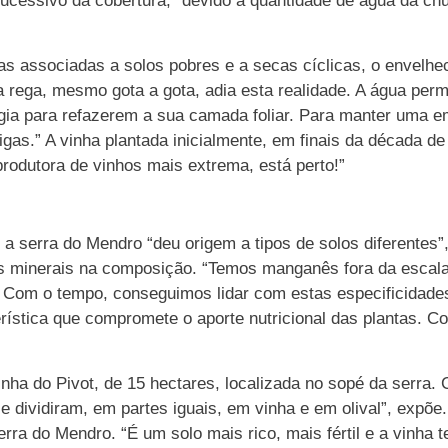
 sucessivo da cobertura, “devido à quantidade de água da c
tas associadas a solos pobres e a secas cíclicas, o envelh
 rega, mesmo gota a gota, adia esta realidade. A água per
gia para refazerem a sua camada foliar. Para manter uma e
tigas.” A vinha plantada inicialmente, em finais da década de
produtora de vinhos mais extrema, está perto!”
, a serra do Mendro “deu origem a tipos de solos diferentes
 minerais na composição. “Temos manganês fora da escala 
 Com o tempo, conseguimos lidar com estas especificidades
erística que compromete o aporte nutricional das plantas. 
nha do Pivot, de 15 hectares, localizada no sopé da serra. 
e dividiram, em partes iguais, em vinha e em olival”, expõe
erra do Mendro. “É um solo mais rico, mais fértil e a vinha