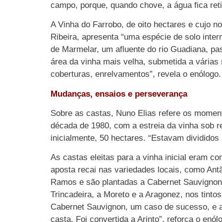
campo, porque, quando chove, a água fica reti
A Vinha do Farrobo, de oito hectares e cujo
Ribeira, apresenta “uma espécie de solo inter
de Marmelar, um afluente do rio Guadiana, pa
área da vinha mais velha, submetida a várias r
coberturas, enrelvamentos”, revela o enólogo.
Mudanças, ensaios e perseverança
Sobre as castas, Nuno Elias refere os momento
década de 1980, com a estreia da vinha sob r
inicialmente, 50 hectares. “Estavam divididos
As castas eleitas para a vinha inicial eram c
aposta recai nas variedades locais, como Antã
Ramos e são plantadas a Cabernet Sauvignon, 
Trincadeira, a Moreto e a Aragonez, nos tint
Cabernet Sauvignon, um caso de sucesso, e a R
casta. Foi convertida a Arinto”, reforça o en