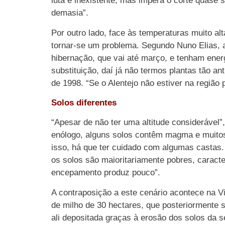
luta é inexistente, mas impera o corte quase
demasia”.
Por outro lado, face às temperaturas muito al
tornar-se um problema. Segundo Nuno Elias, a
hibernação, que vai até março, e tenham ener
substituição, daí já não termos plantas tão an
de 1998. “Se o Alentejo não estiver na região 
Solos diferentes
“Apesar de não ter uma altitude considerável”
enólogo, alguns solos contêm magma e muitos
isso, há que ter cuidado com algumas castas.
os solos são maioritariamente pobres, caract
encepamento produz pouco”.
A contraposição a este cenário acontece na Vi
de milho de 30 hectares, que posteriormente s
ali depositada graças à erosão dos solos da s