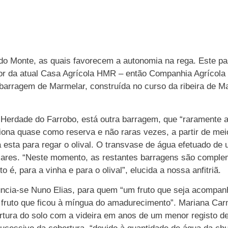
do Monte, as quais favorecem a autonomia na rega. Este pa
dor da atual Casa Agrícola HMR – então Companhia Agrícola
barragem de Marmelar, construída no curso da ribeira de M
Herdade do Farrobo, está outra barragem, que “raramente a
iona quase como reserva e não raras vezes, a partir de me
 esta para regar o olival. O transvase de água efetuado de
olares. “Neste momento, as restantes barragens são comple
é, para a vinha e para o olival”, elucida a nossa anfitriã.
onuncia-se Nuno Elias, para quem “um fruto que seja acompa
fruto que ficou à míngua do amadurecimento”. Mariana Car
ertura do solo com a videira em anos de um menor registo 