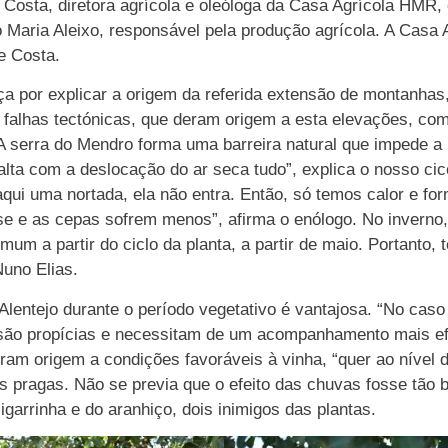
osta, diretora agrícola e oleóloga da Casa Agrícola HMR, e
io Maria Aleixo, responsável pela produção agrícola. A Casa
e Costa.
ça por explicar a origem da referida extensão de montanhas,
 falhas tectónicas, que deram origem a esta elevações, com
A serra do Mendro forma uma barreira natural que impede a
alta com a deslocação do ar seca tudo”, explica o nosso c
qui uma nortada, ela não entra. Então, só temos calor e fo
 e as cepas sofrem menos”, afirma o enólogo. No inverno
omum a partir do ciclo da planta, a partir de maio. Portanto
Nuno Elias.
Alentejo durante o período vegetativo é vantajosa. “No cas
 são propícias e necessitam de um acompanhamento mais efe
am origem a condições favoráveis à vinha, “quer ao nível d
pragas. Não se previa que o efeito das chuvas fosse tão be
garrinha e do aranhiço, dois inimigos das plantas.