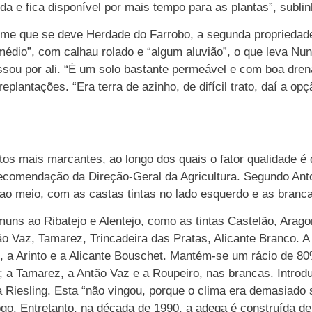
da e fica disponível por mais tempo para as plantas”, sublin
 nome que se deve Herdade do Farrobo, a segunda proprieda
médio”, com calhau rolado e “algum aluvião”, o que leva Nun
ssou por ali. “É um solo bastante permeável e com boa dren
eplantações. “Era terra de azinho, de difícil trato, daí a o
s mais marcantes, ao longo dos quais o fator qualidade é d
ecomendação da Direção-Geral da Agricultura. Segundo Antón
 ao meio, com as castas tintas no lado esquerdo e as brancas
omuns ao Ribatejo e Alentejo, como as tintas Castelão, Arag
o Vaz, Tamarez, Trincadeira das Pratas, Alicante Branco. A
a Arinto e a Alicante Bouschet. Mantém-se um rácio de 80%
os; a Tamarez, a Antão Vaz e a Roupeiro, nas brancas. Intr
iesling. Esta “não vingou, porque o clima era demasiado se
ólogo. Entretanto, na década de 1990, a adega é construída 