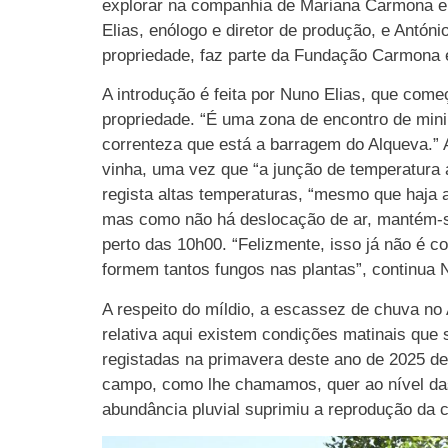
explorar na companhia de Mariana Carmona e C
Elias, enólogo e diretor de produção, e Antón
propriedade, faz parte da Fundação Carmona 
A introdução é feita por Nuno Elias, que come
propriedade. “É uma zona de encontro de mini
correnteza que está a barragem do Alqueva.” 
vinha, uma vez que “a junção de temperatura 
regista altas temperaturas, “mesmo que haja a
mas como não há deslocação de ar, mantém-se
perto das 10h00. “Felizmente, isso já não é c
formem tantos fungos nas plantas”, continua 
A respeito do míldio, a escassez de chuva no 
relativa aqui existem condições matinais que
registadas na primavera deste ano de 2025 der
campo, como lhe chamamos, quer ao nível das 
abundância pluvial suprimiu a reprodução da ci