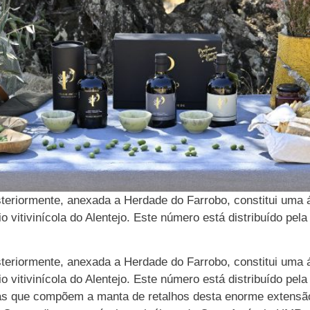
steriormente, anexada a Herdade do Farrobo, constitui uma á
io vitivinícola do Alentejo. Este número está distribuído pel
steriormente, anexada a Herdade do Farrobo, constitui uma á
io vitivinícola do Alentejo. Este número está distribuído pel
nas que compõem a manta de retalhos desta enorme extensã