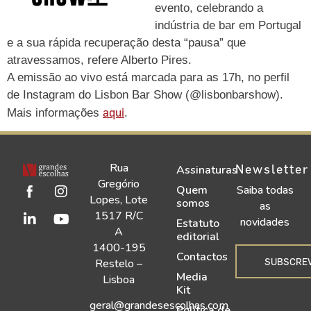
evento, celebrando a
indústria de bar em Portugal
e a sua rápida recuperação desta “pausa” que
atravessamos, refere Alberto Pires.
A emissão ao vivo está marcada para as 17h, no perfil
de Instagram do Lisbon Bar Show (@lisbonbarshow).
aqui
Mais informações
.
Rua
Newsletter
Assinaturas
Gregório
Quem
Saiba todas
Lopes, Lote
somos
as
1517 R/C
novidades
Estatuto
A
editorial
1400-195
Contactos
SUBSCRE
Restelo –
Media
Lisboa
Kit
geral@grandesescolhas.com
Política de