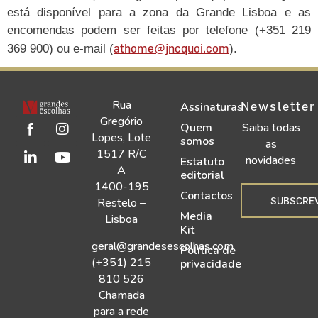
está disponível para a zona da Grande Lisboa e as
encomendas podem ser feitas por telefone (+351 219
athome@jncquoi.com
369 900) ou e-mail (
).
Rua
Newsletter
Assinaturas
Gregório
Quem
Saiba todas
Lopes, Lote
somos
as
1517 R/C
novidades
Estatuto
A
editorial
1400-195
Contactos
SUBSCRE
Restelo –
Media
Lisboa
Kit
geral@grandesescolhas.com
Política de
(+351) 215
privacidade
810 526
Chamada
para a rede