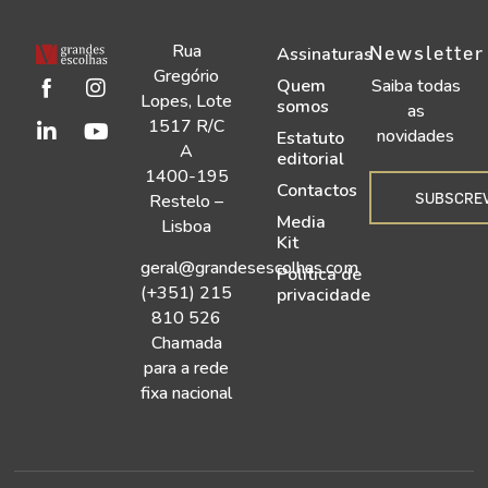
Rua
Newsletter
Assinaturas
Gregório
Quem
Saiba todas
Lopes, Lote
somos
as
1517 R/C
novidades
Estatuto
A
editorial
1400-195
Contactos
SUBSCRE
Restelo –
Media
Lisboa
Kit
geral@grandesescolhas.com
Política de
(+351) 215
privacidade
810 526
Chamada
para a rede
fixa nacional