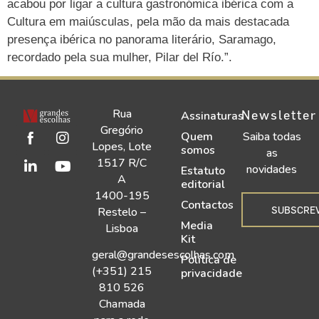
acabou por ligar a cultura gastronómica ibérica com a
Cultura em maiúsculas, pela mão da mais destacada
presença ibérica no panorama literário, Saramago,
recordado pela sua mulher, Pilar del Río.”.
Rua
Newsletter
Assinaturas
Gregório
Quem
Saiba todas
Lopes, Lote
somos
as
1517 R/C
novidades
Estatuto
A
editorial
1400-195
Contactos
SUBSCRE
Restelo –
Media
Lisboa
Kit
geral@grandesescolhas.com
Política de
(+351) 215
privacidade
810 526
Chamada