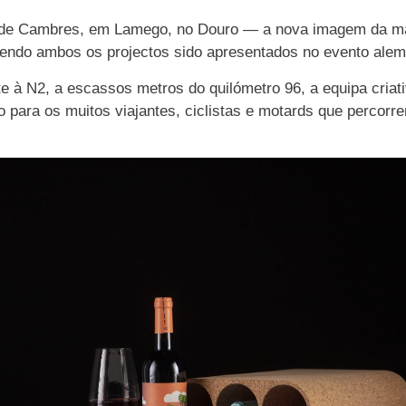
 de Cambres, em Lamego, no Douro — a nova imagem da ma
tendo ambos os projectos sido apresentados no evento ale
e à N2, a escassos metros do quilómetro 96, a equipa cri
 para os muitos viajantes, ciclistas e motards que percorre