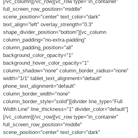
[/vc_column][/vc_row][vc_row type=”in_container”
full_screen_row_position=”middle”
scene_position=”center” text_color=”dark”
text_align=”left” overlay_strength=”0.3″
shape_divider_position=”bottom”][vc_column
column_padding=”no-extra-padding”
column_padding_position=”all”
background_color_opacity=”1″
background_hover_color_opacity=”1″
column_shadow=”none” column_border_radius=”none”
width=”1/1″ tablet_text_alignment=”default”
phone_text_alignment=”default”
column_border_width=”none”
column_border_style=”solid”][divider line_type=”Full
Width Line” line_thickness=”1″ divider_color=”default”]
[/vc_column][/vc_row][vc_row type=”in_container”
full_screen_row_position=”middle”
scene_position=”center” text_color=”dark”