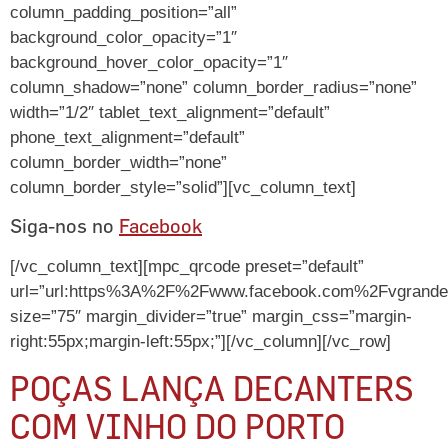
column_padding_position=”all”
background_color_opacity=”1″
background_hover_color_opacity=”1″
column_shadow=”none” column_border_radius=”none”
width=”1/2″ tablet_text_alignment=”default”
phone_text_alignment=”default”
column_border_width=”none”
column_border_style=”solid”][vc_column_text]
Siga-nos no
Facebook
[/vc_column_text][mpc_qrcode preset=”default”
url=”url:https%3A%2F%2Fwww.facebook.com%2Fvgrandese
size=”75″ margin_divider=”true” margin_css=”margin-
right:55px;margin-left:55px;”][/vc_column][/vc_row]
POÇAS LANÇA DECANTERS
COM VINHO DO PORTO