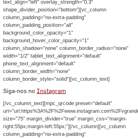
text_align=”left” overlay_strength=”0.3″
shape_divider_position=”bottom”][vc_column
column_padding=”no-extra-padding”
column_padding_position=”all”
background_color_opacity=”1″
background_hover_color_opacity=”1″
column_shadow=”none” column_border_radius=”none”
width=”1/2″ tablet_text_alignment=”default”
phone_text_alignment=”default”
column_border_width=”none”
column_border_style=”solid”][vc_column_text]
Siga-nos no
Instagram
[/vc_column_text][mpc_qrcode preset=”default”
url=”url:https%3A%2F%2Fwww.instagram.com%2Fvgrandes
size=”75″ margin_divider=”true” margin_css=”margin-
right:55px;margin-left:55px;”][/vc_column][vc_column
column_padding=”no-extra-padding”