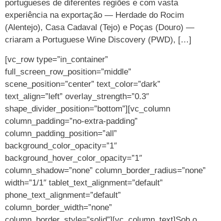
portugueses de diferentes regiões e com vasta
experiência na exportação — Herdade do Rocim
(Alentejo), Casa Cadaval (Tejo) e Poças (Douro) —
criaram a Portuguese Wine Discovery (PWD), […]
[vc_row type=”in_container”
full_screen_row_position=”middle”
scene_position=”center” text_color=”dark”
text_align=”left” overlay_strength=”0.3″
shape_divider_position=”bottom”][vc_column
column_padding=”no-extra-padding”
column_padding_position=”all”
background_color_opacity=”1″
background_hover_color_opacity=”1″
column_shadow=”none” column_border_radius=”none”
width=”1/1″ tablet_text_alignment=”default”
phone_text_alignment=”default”
column_border_width=”none”
column_border_style=”solid”][vc_column_text]Sob o