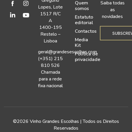
Gregório
Quem
Saiba todas
Lopes, Lote
somos
as
1517 R/C
novidades
Estatuto
A
editorial
1400-195
Contactos
SUBSCRE
Restelo –
Media
Lisboa
Kit
geral@grandesescolhas.com
Política de
(+351) 215
privacidade
810 526
Chamada
para a rede
fixa nacional
©2026 Vinho Grandes Escolhas | Todos os Direitos
Reservados