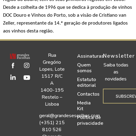
Desde a colheita de 1996 que se dedica à produção de vinhos
DOC Douro e Vinhos do Porto, sob a visão de Cristiano van
Zeller, representante da 14.ª geração de produtores ligados
aos vinhos desta região.
Rua
Newsletter
Assinaturas
Gregório
Quem
Saiba todas
Lopes, Lote
somos
as
1517 R/C
novidades
Estatuto
A
editorial
1400-195
Contactos
SUBSCRE
Restelo –
Media
Lisboa
Kit
geral@grandesescolhas.com
Política de
(+351) 215
privacidade
810 526