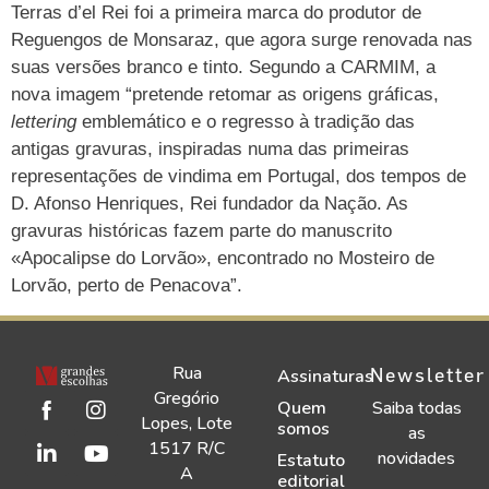
Terras d’el Rei foi a primeira marca do produtor de
Reguengos de Monsaraz, que agora surge renovada nas
suas versões branco e tinto. Segundo a CARMIM, a
nova imagem “pretende retomar as origens gráficas,
lettering
emblemático e o regresso à tradição das
antigas gravuras, inspiradas numa das primeiras
representações de vindima em Portugal, dos tempos de
D. Afonso Henriques, Rei fundador da Nação. As
gravuras históricas fazem parte do manuscrito
«Apocalipse do Lorvão», encontrado no Mosteiro de
Lorvão, perto de Penacova”.
Rua
Newsletter
Assinaturas
Gregório
Quem
Saiba todas
Lopes, Lote
somos
as
1517 R/C
novidades
Estatuto
A
editorial