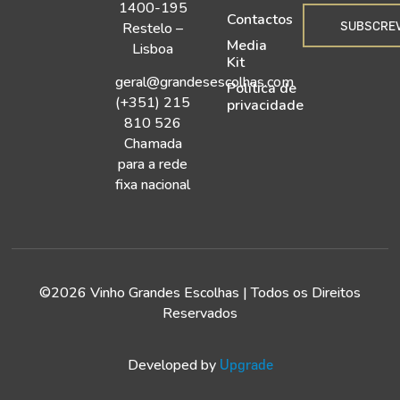
1400-195
Contactos
SUBSCRE
Restelo –
Media
Lisboa
Kit
geral@grandesescolhas.com
Política de
(+351) 215
privacidade
810 526
Chamada
para a rede
fixa nacional
©2026 Vinho Grandes Escolhas | Todos os Direitos
Reservados
Developed by
Upgrade