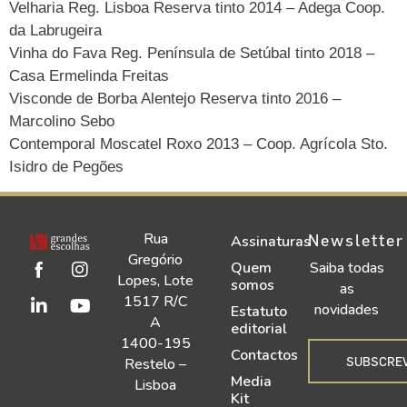
Velharia Reg. Lisboa Reserva tinto 2014 – Adega Coop.
da Labrugeira
Vinha do Fava Reg. Península de Setúbal tinto 2018 –
Casa Ermelinda Freitas
Visconde de Borba Alentejo Reserva tinto 2016 –
Marcolino Sebo
Contemporal Moscatel Roxo 2013 – Coop. Agrícola Sto.
Isidro de Pegões
Rua
Newsletter
Assinaturas
Gregório
Quem
Saiba todas
Lopes, Lote
somos
as
1517 R/C
novidades
Estatuto
A
editorial
1400-195
Contactos
SUBSCRE
Restelo –
Media
Lisboa
Kit