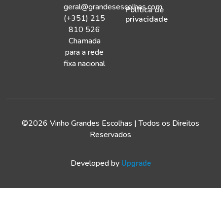
geral@grandesescolhas.com
Política de
(+351) 215
privacidade
810 526
Chamada
para a rede
fixa nacional
©2026 Vinho Grandes Escolhas | Todos os Direitos
Reservados
Developed by
Upgrade