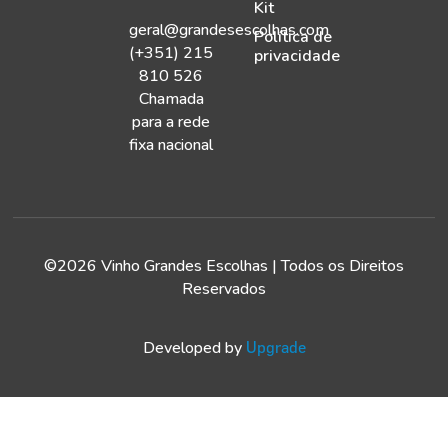
Kit
geral@grandesescolhas.com
Política de
(+351) 215
privacidade
810 526
Chamada
para a rede
fixa nacional
©2026 Vinho Grandes Escolhas | Todos os Direitos
Reservados
Developed by
Upgrade