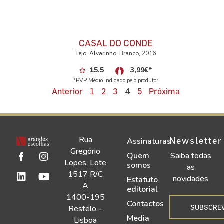
CASAL DO CONDE
Tejo, Alvarinho, Branco, 2016
15.5
3,99
€
*
*PVP Médio indicado pelo produtor
4
Anterior
1
2
3
5
Próxima
Rua
Newsletter
Assinaturas
Gregório
Quem
Saiba todas
Lopes, Lote
somos
as
1517 R/C
novidades
Estatuto
A
editorial
1400-195
Contactos
SUBSCRE
Restelo –
Media
Lisboa