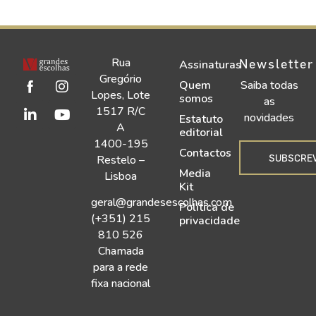
Rua
Newsletter
Assinaturas
Gregório
Quem
Saiba todas
Lopes, Lote
somos
as
1517 R/C
novidades
Estatuto
A
editorial
1400-195
Contactos
SUBSCRE
Restelo –
Media
Lisboa
Kit
geral@grandesescolhas.com
Política de
(+351) 215
privacidade
810 526
Chamada
para a rede
fixa nacional