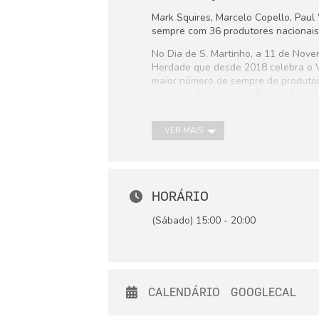
Mark Squires, Marcelo Copello, Pau
sempre com 36 produtores nacionais 
No Dia de S. Martinho, a 11 de Nov
Herdade que desde 2018 celebra o 
maior número de sempre de produtore
provador de vinhos de Portugal para o
duas dezenas de produtores de todo 
vinhos de ânfora, colocando-os na 
VER MAIS
HORÁRIO
(Sábado) 15:00 - 20:00
CALENDÁRIO
GOOGLECAL