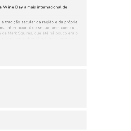
a Wine Day
a mais internacional de
a tradição secular da região e da própria
a internacional do sector, bem como o
 de Mark Squires, que até há pouco era o
, uns novos, outros já habituais, mais de
bordagem ainda mais internacional aos