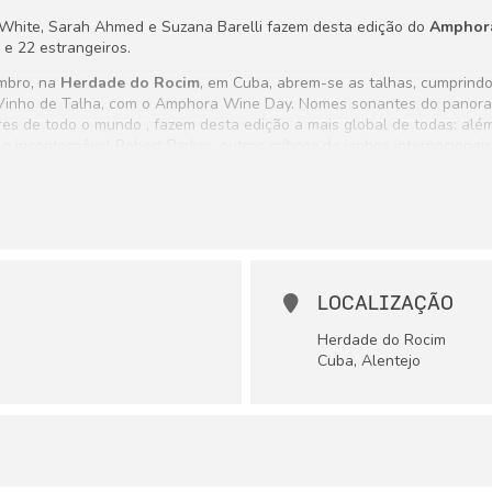
l White, Sarah Ahmed e Suzana Barelli fazem desta edição do
Amphor
e 22 estrangeiros.
embro, na
Herdade do Rocim
, em Cuba, abrem-se as talhas, cumprindo 
Vinho de Talha, com o Amphora Wine Day. Nomes sonantes do panoram
s de todo o mundo , fazem desta edição a mais global de todas: além
 incontornável Robert Parker, outros críticos de vinhos internacionais
o mundo (a par com 36 portugueses), trazem a esta iniciativa, uma a
mira dos consumidores em todo o mundo.
LOCALIZAÇÃO
Herdade do Rocim
Cuba, Alentejo