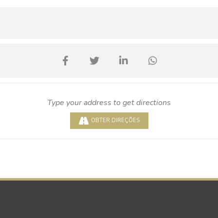
OBTER DIREÇÕES
unda edição das Amphora Wine Talks, com inscrição obrigatória, que 
ortuguês a obter o título de Master of Wine, fazem desta edição do 
iro, administrador e enólogo da Herdade do Rocim.
em-se as talhas! Bilhetes para o evento à venda em
ticketline
.
em Fronteiras”
– 15h00 às 16h30 (inscrição obrigatória)
ar com a moderação de Luís Lopes, jornalista e crítico de vinhos, e 