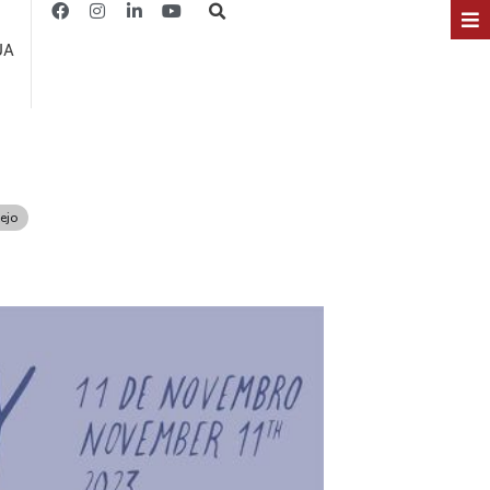
JA
ejo