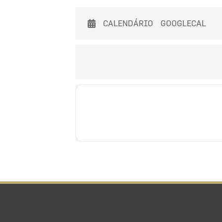
CALENDÁRIO
GOOGLECAL
As provas com estes gurus ou a seg
Macena, em vias de ser o primeiro p
de sempre”, como adianta Pedro Ribe
Às 18h00, como manda tradição, abr
Amphora Wine Talks “Amphoras s
A conversa desta edição volta a cont