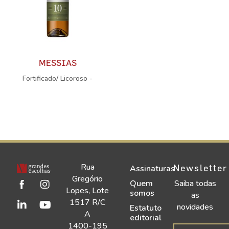
MESSIAS
Fortificado/ Licoroso -
Rua
Newsletter
Assinaturas
Gregório
Quem
Saiba todas
Lopes, Lote
somos
as
1517 R/C
novidades
Estatuto
A
editorial
1400-195