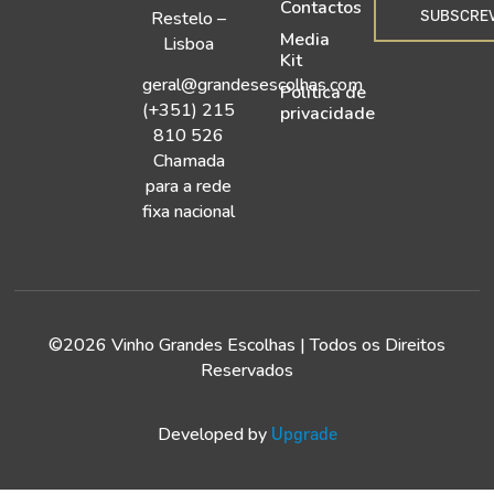
Contactos
SUBSCRE
Restelo –
Media
Lisboa
Kit
geral@grandesescolhas.com
Política de
(+351) 215
privacidade
810 526
Chamada
para a rede
fixa nacional
©2026 Vinho Grandes Escolhas | Todos os Direitos
Reservados
Developed by
Upgrade