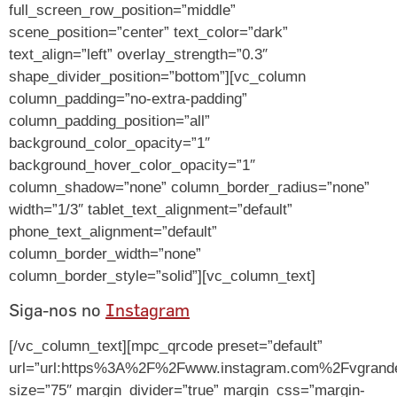
full_screen_row_position=”middle”
scene_position=”center” text_color=”dark”
text_align=”left” overlay_strength=”0.3″
shape_divider_position=”bottom”][vc_column
column_padding=”no-extra-padding”
column_padding_position=”all”
background_color_opacity=”1″
background_hover_color_opacity=”1″
column_shadow=”none” column_border_radius=”none”
width=”1/3″ tablet_text_alignment=”default”
phone_text_alignment=”default”
column_border_width=”none”
column_border_style=”solid”][vc_column_text]
Siga-nos no
Instagram
[/vc_column_text][mpc_qrcode preset=”default”
url=”url:https%3A%2F%2Fwww.instagram.com%2Fvgrandes
size=”75″ margin_divider=”true” margin_css=”margin-