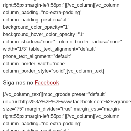
right:55px;margin-left:55px;”][/vc_column][vc_column
column_padding=”no-extra-padding”
column_padding_position=”all”
background_color_opacity=”1″
background_hover_color_opacity=”1″
column_shadow=”none” column_border_radius=”none”
width=”1/3″ tablet_text_alignment=”default”
phone_text_alignment=”default”
column_border_width=”none”
column_border_style=”solid”][vc_column_text]
Siga-nos no
Facebook
[/vc_column_text][mpc_qrcode preset=”default”
url=”url:https%3A%2F%2Fwww.facebook.com%2Fvgrandese
size=”75″ margin_divider=”true” margin_css=”margin-
right:55px;margin-left:55px;”][/vc_column][vc_column
column_padding=”no-extra-padding”
column_padding_position=”all”