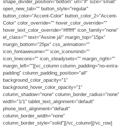
shape_divider_position=”bottom” url=”#” size=”small”
open_new_tab=”” button_style=”regular”
button_color=”Accent-Color” button_color_2=”Accent-
Color” color_override=”” hover_color_override=””
hover_text_color_override=”#ffffff” icon_family=”none”
el_class=”” text=”Assine já!” margin_top=”15px”
margin_bottom=”25px” css_animation=””
icon_fontawesome=”” icon_iconsmind=””
icon_linecons=”” icon_steadysets=”” margin_right=””
margin_left=””][vc_column column_padding=”no-extra-
padding” column_padding_position=”all”
background_color_opacity=”1″
background_hover_color_opacity=”1″
column_shadow=”none” column_border_radius=”none”
width=”1/1″ tablet_text_alignment=”default”
phone_text_alignment=”default”
column_border_width=”none”
column_border_style=”solid”][/vc_column][/vc_row]