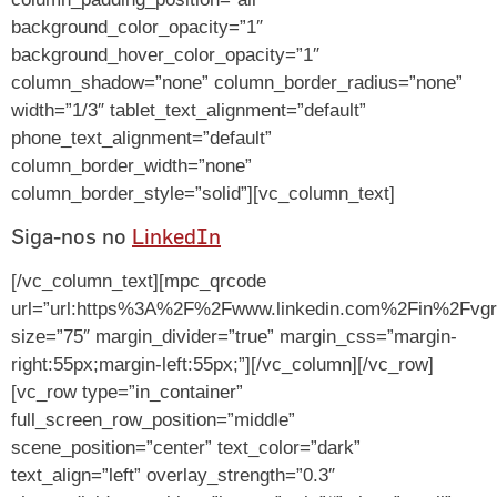
background_color_opacity=”1″
background_hover_color_opacity=”1″
column_shadow=”none” column_border_radius=”none”
width=”1/3″ tablet_text_alignment=”default”
phone_text_alignment=”default”
column_border_width=”none”
column_border_style=”solid”][vc_column_text]
Siga-nos no
LinkedIn
[/vc_column_text][mpc_qrcode
url=”url:https%3A%2F%2Fwww.linkedin.com%2Fin%2Fvgr
size=”75″ margin_divider=”true” margin_css=”margin-
right:55px;margin-left:55px;”][/vc_column][/vc_row]
[vc_row type=”in_container”
full_screen_row_position=”middle”
scene_position=”center” text_color=”dark”
text_align=”left” overlay_strength=”0.3″