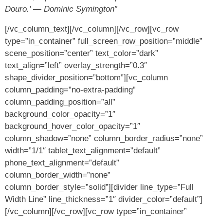
Douro.’ — Dominic Symington”
[/vc_column_text][/vc_column][/vc_row][vc_row
type=”in_container” full_screen_row_position=”middle”
scene_position=”center” text_color=”dark”
text_align=”left” overlay_strength=”0.3″
shape_divider_position=”bottom”][vc_column
column_padding=”no-extra-padding”
column_padding_position=”all”
background_color_opacity=”1″
background_hover_color_opacity=”1″
column_shadow=”none” column_border_radius=”none”
width=”1/1″ tablet_text_alignment=”default”
phone_text_alignment=”default”
column_border_width=”none”
column_border_style=”solid”][divider line_type=”Full
Width Line” line_thickness=”1″ divider_color=”default”]
[/vc_column][/vc_row][vc_row type=”in_container”