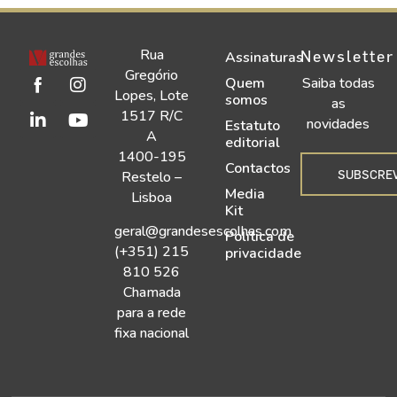
Rua
Newsletter
Assinaturas
Gregório
Quem
Saiba todas
Lopes, Lote
somos
as
1517 R/C
novidades
Estatuto
A
editorial
1400-195
Contactos
SUBSCRE
Restelo –
Media
Lisboa
Kit
geral@grandesescolhas.com
Política de
(+351) 215
privacidade
810 526
Chamada
para a rede
fixa nacional