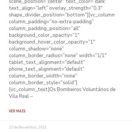
scene_position=”center” text_color=”dark”
text_align=”left” overlay_strength=”0.3″
shape_divider_position=”bottom”][vc_column
column_padding=”no-extra-padding”
column_padding_position=”all”
background_color_opacity=”1″
background_hover_color_opacity=”1″
column_shadow=”none”
column_border_radius=”none” width=”1/1″
tablet_text_alignment=”default”
phone_text_alignment=”default”
column_border_width=”none”
column_border_style=”solid”]
[vc_column_text]Os Bombeiros Voluntários de
Vila Real –
VER MAIS
22 de Novembro, 2021