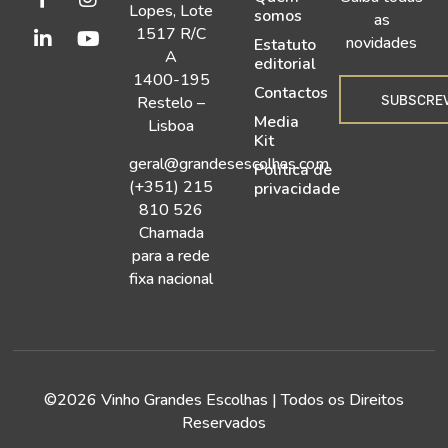
Lopes, Lote
somos
as
1517 R/C
novidades
Estatuto
A
editorial
1400-195
Contactos
SUBSCRE
Restelo –
Media
Lisboa
Kit
geral@grandesescolhas.com
Política de
(+351) 215
privacidade
810 526
Chamada
para a rede
fixa nacional
©2026 Vinho Grandes Escolhas | Todos os Direitos
Reservados