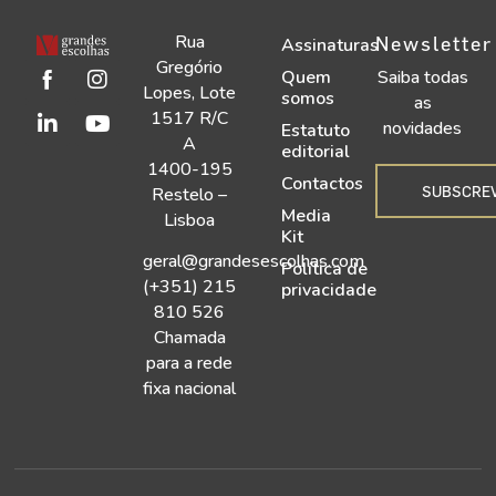
Rua
Newsletter
Assinaturas
Gregório
Quem
Saiba todas
Lopes, Lote
somos
as
1517 R/C
novidades
Estatuto
A
editorial
1400-195
Contactos
SUBSCRE
Restelo –
Media
Lisboa
Kit
geral@grandesescolhas.com
Política de
(+351) 215
privacidade
810 526
Chamada
para a rede
fixa nacional