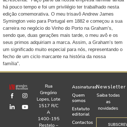
há pouco tempo e foi um privilégio ter trabalhado nesta
edição comemorativa. O meu trisavô Andrew James
Symington veio para Portugal em 1882 e começou a sua
carreira no negócio do Vinho do Porto na Graham’s,
sendo que, duas gerações mais tarde, o meu avô e os
seus primos adquiriam a marca. Assim, a Graham’s tem
um significado muito especial para nós, representando o
fecho de um ciclo marcante na história da nossa
família”.
Rua
Newsletter
Assinaturas
Gregório
Quem
Saiba todas
Lopes, Lote
somos
as
1517 R/C
novidades
Estatuto
A
editorial
1400-195
Contactos
SUBSCRE
Restelo –