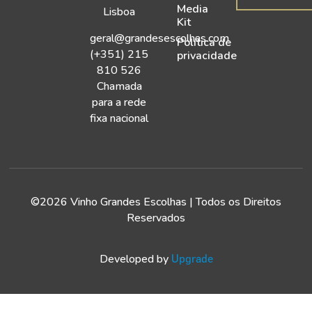
Media
Lisboa
Kit
geral@grandesescolhas.com
Política de
(+351) 215
privacidade
810 526
Chamada
para a rede
fixa nacional
©2026 Vinho Grandes Escolhas | Todos os Direitos
Reservados
Developed by
Upgrade