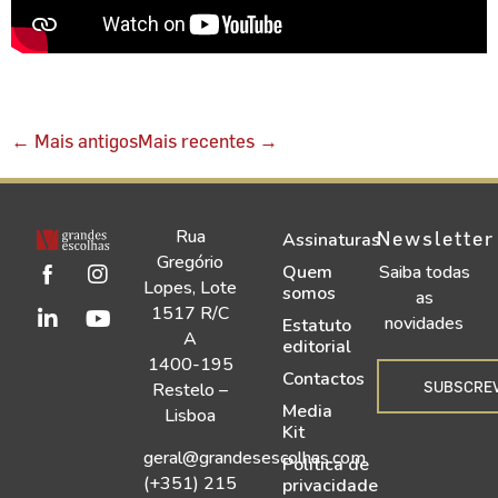
←
Mais antigos
Mais recentes
→
Rua
Newsletter
Assinaturas
Gregório
Quem
Saiba todas
Lopes, Lote
somos
as
1517 R/C
novidades
Estatuto
A
editorial
1400-195
Contactos
SUBSCRE
Restelo –
Media
Lisboa
Kit
geral@grandesescolhas.com
Política de
(+351) 215
privacidade