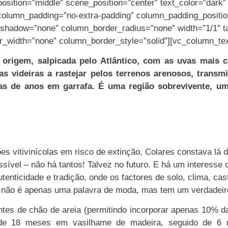
osition=”middle” scene_position=”center” text_color=”dark” t
column_padding=”no-extra-padding” column_padding_positio
hadow=”none” column_border_radius=”none” width=”1/1″ tab
r_width=”none” column_border_style=”solid”][vc_column_tex
rigem, salpicada pelo Atlântico, com as uvas mais ca
videiras a rastejar pelos terrenos arenosos, transmit
s de anos em garrafa. É uma região sobrevivente, um
es vitivinícolas em risco de extinção, Colares constava lá 
sível – não há tantos! Talvez no futuro. E há um interesse
enticidade e tradição, onde os factores de solo, clima, cast
não é apenas uma palavra de moda, mas tem um verdadeiro
tes de chão de areia (permitindo incorporar apenas 10% da
 de 18 meses em vasilhame de madeira, seguido de 6 