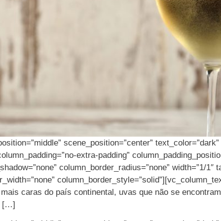
osition=”middle” scene_position=”center” text_color=”dark” t
column_padding=”no-extra-padding” column_padding_positio
hadow=”none” column_border_radius=”none” width=”1/1″ tab
r_width=”none” column_border_style=”solid”][vc_column_t
s mais caras do país continental, uvas que não se encontr
o […]