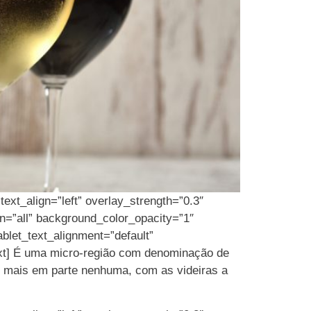
ext_align=”left” overlay_strength=”0.3″
n=”all” background_color_opacity=”1″
let_text_alignment=”default”
ext] É uma micro-região com denominação de
am mais em parte nenhuma, com as videiras a