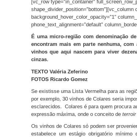
[vc_row type=”in_container” full_screen_row_p
shape_divider_position=”bottom”][vc_column 
background_hover_color_opacity=”1″ column_s
phone_text_alignment=”default” column_borde
É uma micro-região com denominação de o
encontram mais em parte nenhuma, com as 
vinhos que aqui nascem para viver dezena
cinzas.
TEXTO Valéria Zeferino
FOTOS Ricardo Gomez
Se existisse uma Lista Vermelha para as regiõ
por exemplo, 30 vinhos de Colares seria impos
esclarecidos. Colares é para quem procura aut
expressão máxima, onde o conceito de
terroir
Os vinhos de Colares só podem ser provenien
estabelece um estágio obrigatório mínimo