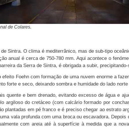
al de Colares.
a de Sintra. O clima é mediterrânico, mas de sub-tipo oceâni
tação anual é cerca de 750-780 mm. Aqui acontece o fenóm
arreira da Serra de Sintra, é obrigada a subir, precipitando
o efeito Foehn com formação de uma nuvem enorme a fazer
nto forte e seco, deixando sombra e humidade do lado norte
mais quente e bem drenado, evitando excesso de água e aj
olo argiloso do cretáceo (com calcário formado por concha
ão plantadas em pé franco e é preciso chegar ao estrato arg
 uma vala profunda com uma broca ou escavadora. Depois da
ualmente com areia até à superfície à medida que a nova 