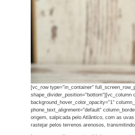
[vc_row type=”in_container” full_screen_row_p
shape_divider_position=”bottom”][vc_column 
background_hover_color_opacity=”1″ column_s
phone_text_alignment=”default” column_borde
origem, salpicada pelo Atlântico, com as uva
rastejar pelos terrenos arenosos, transmitind