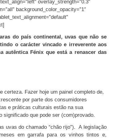
ext_align=”left” overlay_strength=”0.3″
n=”all” background_color_opacity=”1″
let_text_alignment=”default”
t]
ras do país continental, uvas que não se
indo o carácter vincado e irreverente aos
a autêntica Fénix que está a renascer das
de certeza. Fazer hoje um painel completo de,
 crescente por parte dos consumidores
as e práticas culturais estão na sua
 significado que pode ser (com)provado.
s uvas do chamado “chão rijo”). A legislação
meses em garrafa para os vinhos tintos e,