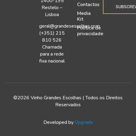
1400-195
Contactos
SUBSCRE
Restelo –
Media
Lisboa
Kit
geral@grandesescolhas.com
Política de
(+351) 215
privacidade
810 526
Chamada
para a rede
fixa nacional
©2026 Vinho Grandes Escolhas | Todos os Direitos
Reservados
Developed by
Upgrade