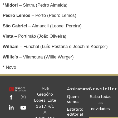
*Midori
– Sintra (Pedro Almeida)
Pedro Lemos
– Porto (Pedro Lemos)
São Gabriel
– Almancil (Leonel Pereira)
Vista
– Portimão (João Oliveira)
William
– Funchal (Luís Pestana e Joachim Koerper)
Willie’s
– Vilamoura (Willie Wurger)
* Novo
Rua
Newsletter
Assinaturas
Gregório
Quem
Saiba todas
Lopes, Lote
somos
as
1517 R/C
novidades
Estatuto
A
editorial