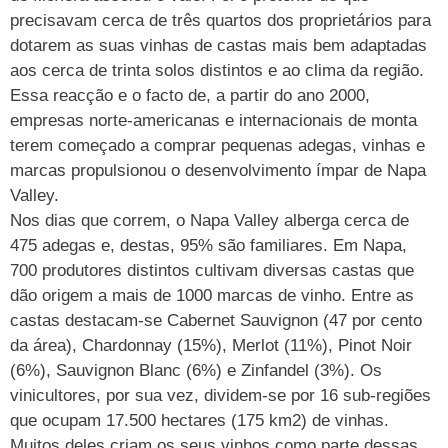
precisavam cerca de três quartos dos proprietários para
dotarem as suas vinhas de castas mais bem adaptadas
aos cerca de trinta solos distintos e ao clima da região.
Essa reacção e o facto de, a partir do ano 2000,
empresas norte-americanas e internacionais de monta
terem começado a comprar pequenas adegas, vinhas e
marcas propulsionou o desenvolvimento ímpar de Napa
Valley.
Nos dias que correm, o Napa Valley alberga cerca de
475 adegas e, destas, 95% são familiares. Em Napa,
700 produtores distintos cultivam diversas castas que
dão origem a mais de 1000 marcas de vinho. Entre as
castas destacam-se Cabernet Sauvignon (47 por cento
da área), Chardonnay (15%), Merlot (11%), Pinot Noir
(6%), Sauvignon Blanc (6%) e Zinfandel (3%). Os
vinicultores, por sua vez, dividem-se por 16 sub-regiões
que ocupam 17.500 hectares (175 km2) de vinhas.
Muitos deles criam os seus vinhos como parte dessas