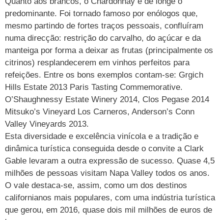
Quanto aos brancos, o Chardonnay é de longe o
predominante. Foi tornado famoso por enólogos que,
mesmo partindo de fortes traços pessoais, confluíram
numa direcção: restrição do carvalho, do açúcar e da
manteiga por forma a deixar as frutas (principalmente os
citrinos) resplandecerem em vinhos perfeitos para
refeições. Entre os bons exemplos contam-se: Grgich
Hills Estate 2013 Paris Tasting Commemorative.
O’Shaughnessy Estate Winery 2014, Clos Pegase 2014
Mitsuko’s Vineyard Los Carneros, Anderson’s Conn
Valley Vineyards 2013.
Esta diversidade e excelência vinícola e a tradição e
dinâmica turística conseguida desde o convite a Clark
Gable levaram a outra expressão de sucesso. Quase 4,5
milhões de pessoas visitam Napa Valley todos os anos.
O vale destaca-se, assim, como um dos destinos
californianos mais populares, com uma indústria turística
que gerou, em 2016, quase dois mil milhões de euros de