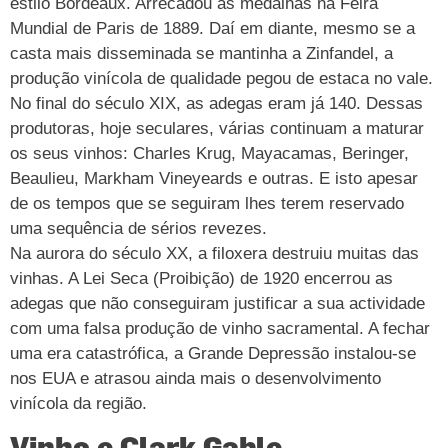
estilo Bordeaux. Arrecadou as medalhas na Feira
Mundial de Paris de 1889. Daí em diante, mesmo se a
casta mais disseminada se mantinha a Zinfandel, a
produção vinícola de qualidade pegou de estaca no vale.
No final do século XIX, as adegas eram já 140. Dessas
produtoras, hoje seculares, várias continuam a maturar
os seus vinhos: Charles Krug, Mayacamas, Beringer,
Beaulieu, Markham Vineyeards e outras. E isto apesar
de os tempos que se seguiram lhes terem reservado
uma sequência de sérios revezes.
Na aurora do século XX, a filoxera destruiu muitas das
vinhas. A Lei Seca (Proibição) de 1920 encerrou as
adegas que não conseguiram justificar a sua actividade
com uma falsa produção de vinho sacramental. A fechar
uma era catastrófica, a Grande Depressão instalou-se
nos EUA e atrasou ainda mais o desenvolvimento
vinícola da região.
Vinho e Clark Gable