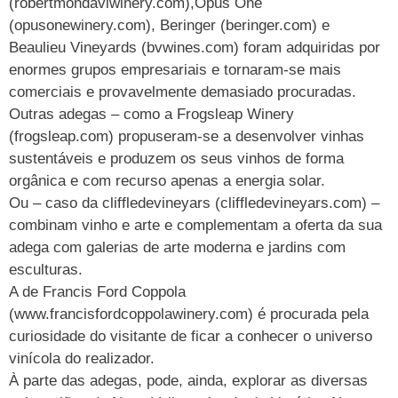
(robertmondaviwinery.com),Opus One
(opusonewinery.com), Beringer (beringer.com) e
Beaulieu Vineyards (bvwines.com) foram adquiridas por
enormes grupos empresariais e tornaram-se mais
comerciais e provavelmente demasiado procuradas.
Outras adegas – como a Frogsleap Winery
(frogsleap.com) propuseram-se a desenvolver vinhas
sustentáveis e produzem os seus vinhos de forma
orgânica e com recurso apenas a energia solar.
Ou – caso da cliffledevineyars (cliffledevineyars.com) –
combinam vinho e arte e complementam a oferta da sua
adega com galerias de arte moderna e jardins com
esculturas.
A de Francis Ford Coppola
(www.francisfordcoppolawinery.com) é procurada pela
curiosidade do visitante de ficar a conhecer o universo
vinícola do realizador.
À parte das adegas, pode, ainda, explorar as diversas