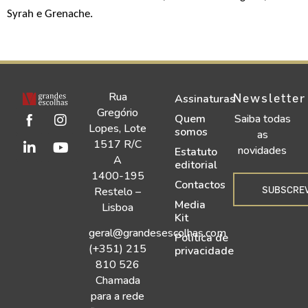
Syrah e Grenache.
Rua
Newsletter
Assinaturas
Gregório
Quem
Saiba todas
Lopes, Lote
somos
as
1517 R/C
novidades
Estatuto
A
editorial
1400-195
Contactos
SUBSCRE
Restelo –
Media
Lisboa
Kit
geral@grandesescolhas.com
Política de
(+351) 215
privacidade
810 526
Chamada
para a rede