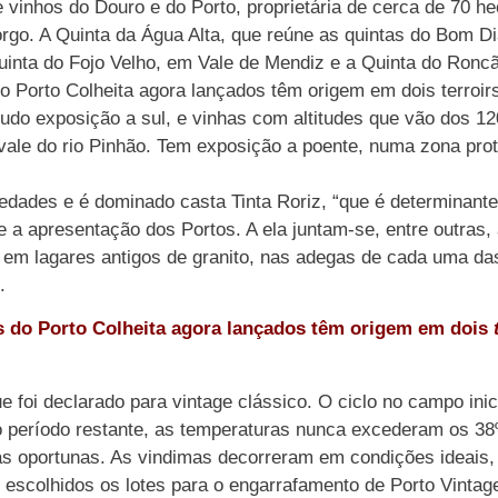
vinhos do Douro e do Porto, proprietária de cerca de 70 he
orgo. A Quinta da Água Alta, que reúne as quintas do Bom Di
uinta do Fojo Velho, em Vale de Mendiz e a Quinta do Ronc
 Porto Colheita agora lançados têm origem em dois terroirs
etudo exposição a sul, e vinhas com altitudes que vão dos 1
vale do rio Pinhão. Tem exposição a poente, numa zona prot
edades e é dominado casta Tinta Roriz, “que é determinant
e a apresentação dos Portos. A ela juntam-se, entre outras,
 em lagares antigos de granito, nas adegas de cada uma da
.
s do Porto Colheita agora lançados têm origem em dois
e foi declarado para vintage clássico. O ciclo no campo in
no período restante, as temperaturas nunca excederam os 3
oportunas. As vindimas decorreram em condições ideais, 
 escolhidos os lotes para o engarrafamento de Porto Vintage