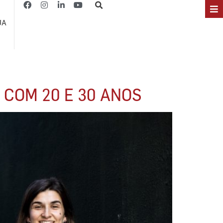
JA
 COM 20 E 30 ANOS