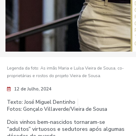
Legenda da foto: As irmãs Maria e Luísa Vieira de Sousa, co-
proprietárias e rostos do projeto Vieira de Sousa.
12 de Julho, 2024
Texto: José Miguel Dentinho
Fotos: Gonçalo Villaverde/Vieira de Sousa
Dois vinhos bem-nascidos tornaram-se
“adultos” virtuosos e sedutores após algumas
décadas de guarda.