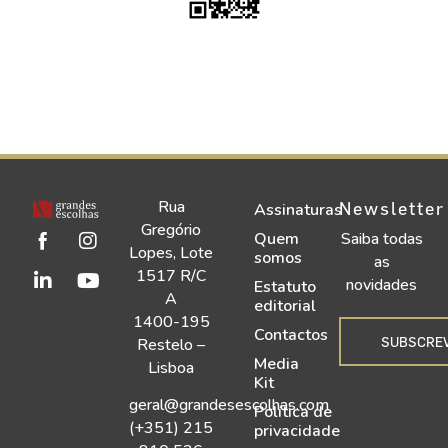
Rua
Newsletter
Assinaturas
Gregório
Quem
Saiba todas
Lopes, Lote
somos
as
1517 R/C
novidades
Estatuto
A
editorial
1400-195
Contactos
SUBSCRE
Restelo –
Media
Lisboa
Kit
geral@grandesescolhas.com
Política de
(+351) 215
privacidade