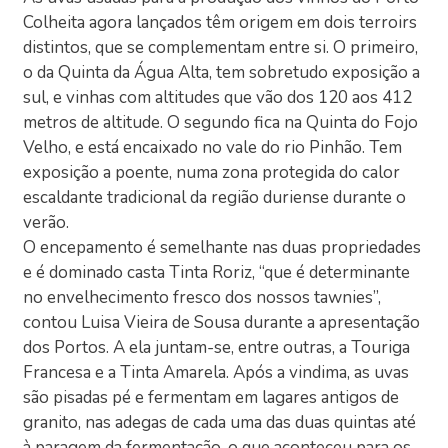
Colheita agora lançados têm origem em dois terroirs
distintos, que se complementam entre si. O primeiro,
o da Quinta da Água Alta, tem sobretudo exposição a
sul, e vinhas com altitudes que vão dos 120 aos 412
metros de altitude. O segundo fica na Quinta do Fojo
Velho, e está encaixado no vale do rio Pinhão. Tem
exposição a poente, numa zona protegida do calor
escaldante tradicional da região duriense durante o
verão.
O encepamento é semelhante nas duas propriedades
e é dominado casta Tinta Roriz, “que é determinante
no envelhecimento fresco dos nossos tawnies”,
contou Luisa Vieira de Sousa durante a apresentação
dos Portos. A ela juntam-se, entre outras, a Touriga
Francesa e a Tinta Amarela. Após a vindima, as uvas
são pisadas pé e fermentam em lagares antigos de
granito, nas adegas de cada uma das duas quintas até
à paragem da fermentação, o que aconteceu para os