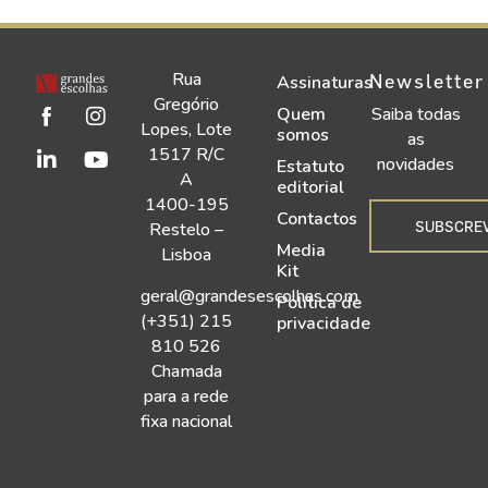
Rua
Newsletter
Assinaturas
Gregório
Quem
Saiba todas
Lopes, Lote
somos
as
1517 R/C
novidades
Estatuto
A
editorial
1400-195
Contactos
SUBSCRE
Restelo –
Media
Lisboa
Kit
geral@grandesescolhas.com
Política de
(+351) 215
privacidade
810 526
Chamada
para a rede
fixa nacional