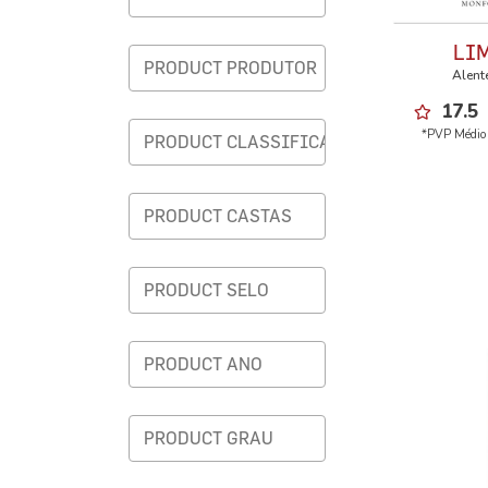
LI
Alente
17.5
*PVP Médio 