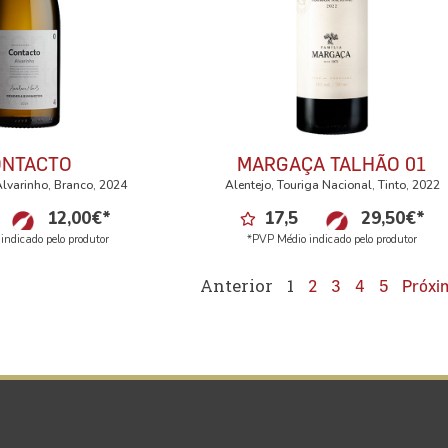
ONTACTO
MARGAÇA TALHÃO 01
Alvarinho, Branco, 2024
Alentejo, Touriga Nacional, Tinto, 2022
12,00
€
*
17,5
29,50
€
*
indicado pelo produtor
*PVP Médio indicado pelo produtor
Anterior
1
2
3
4
5
Próxi