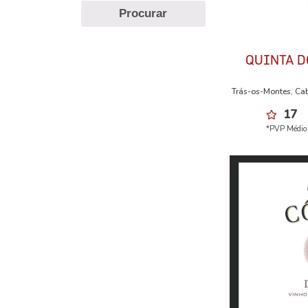
Procurar
QUINTA D
Trás-os-Montes, Ca
17
*PVP Médio 