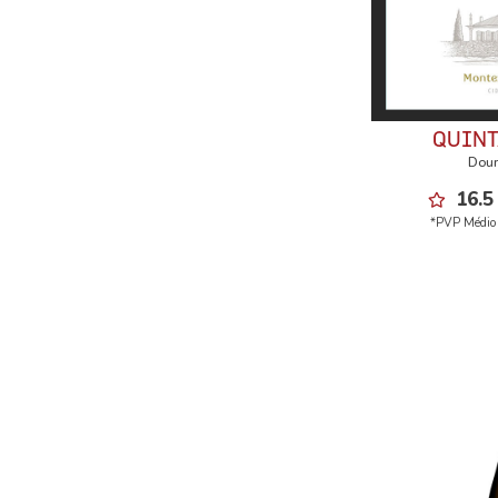
QUINT
Dour
16.5
*PVP Médio 