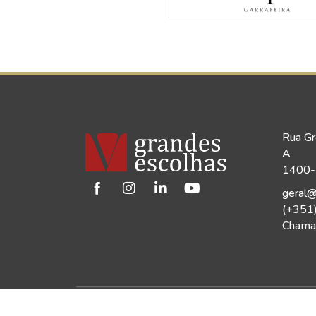
Rua Gr
A
1400-1
geral@
(+351
Chamad
©2026 Vinho Grandes Escolhas | Todos os Dir