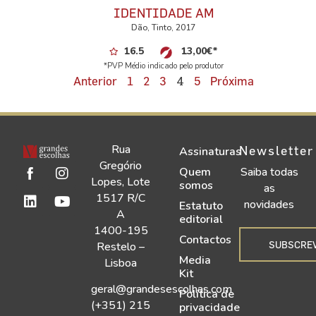
IDENTIDADE AM
Dão, Tinto, 2017
16.5
13,00
€
*
*PVP Médio indicado pelo produtor
4
Anterior
1
2
3
5
Próxima
Rua
Newsletter
Assinaturas
Gregório
Quem
Saiba todas
Lopes, Lote
somos
as
1517 R/C
novidades
Estatuto
A
editorial
1400-195
Contactos
SUBSCRE
Restelo –
Media
Lisboa
Kit
geral@grandesescolhas.com
Política de
(+351) 215
privacidade